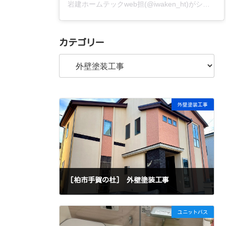
岩建ホームテックweb担(@iwaken_ht)がシェアした投稿
カテゴリー
カ
テ
ゴ
リ
ー
外壁塗装工事
[柏市手賀の杜] 外壁塗装工事
ユニットバス