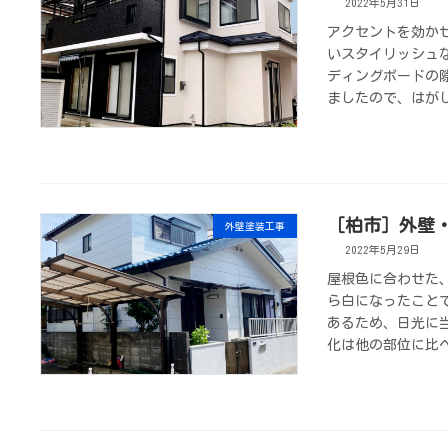
2022年5月31日
アクセントを効か
いスタイリッシュ
ディングボードの
ましたので、はが
［柏市］外壁
外壁塗装工事
2022年5月29日
屋根色に合わせた
ら白になったこと
あるため、日光に
化は他の部位に比べ