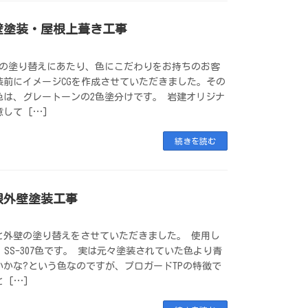
壁塗装・屋根上葺き工事
壁の塗り替えにあたり、色にこだわりをお持ちのお客
装前にイメージCGを作成させていただきました。その
色は、グレートーンの2色塗分けです。 岩建オリジナ
して […]
続きを読む
根外壁塗装工事
と外壁の塗り替えをさせていただきました。 使用し
、SS-307色です。 実は元々塗装されていた色より青
いかな?という色なのですが、プロガードTPの特徴で
 […]