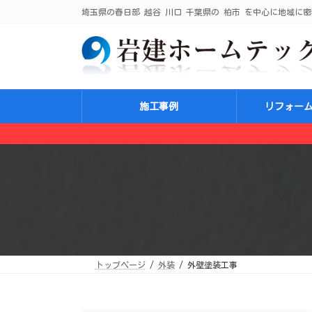
コ
ナ
埼玉県の春日部 越谷 川口 千葉県の 柏市 を中心に地域に密
ン
ビ
テ
ゲ
ン
ー
ツ
シ
へ
ョ
ス
ン
キ
に
ッ
移
プ
動
施工事例
リフォー
トップページ
外装
外壁塗装工事