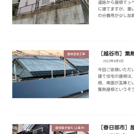
道路から屋根てっぺ
に建てますが、重
の分費用が少し加算
［越谷市］集
屋根塗装工事
2022年6月9日
今回ご依頼いただ
建て住宅の屋根は
根、南面が瓦棒と
集熱屋根というそう
［春日部市］
屋根葺き替え(上葺き)