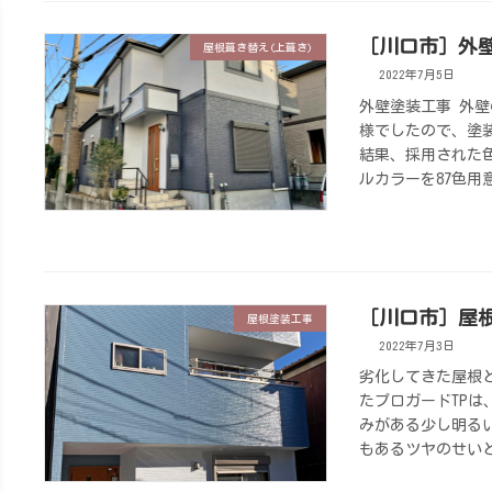
［川口市］外
屋根葺き替え(上葺き)
2022年7月5日
外壁塗装工事 外
様でしたので、塗
結果、採用された
ルカラーを87色用意
［川口市］屋
屋根塗装工事
2022年7月3日
劣化してきた屋根
たプロガードTPは
みがある少し明る
もあるツヤのせいと