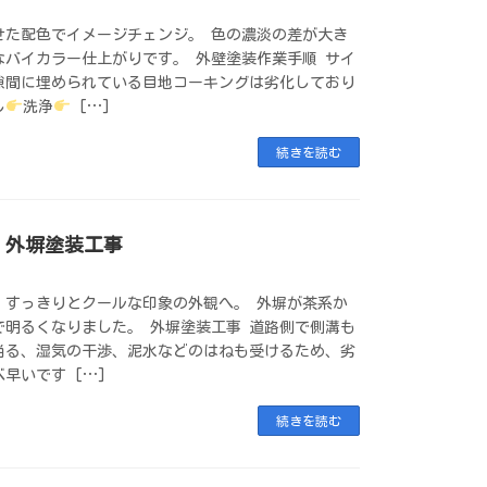
せた配色でイメージチェンジ。 色の濃淡の差が大き
なバイカラー仕上がりです。 外壁塗装作業手順 サイ
隙間に埋められている目地コーキングは劣化しており
し
洗浄
[…]
続きを読む
・外塀塗装工事
、すっきりとクールな印象の外観へ。 外塀が茶系か
で明るくなりました。 外塀塗装工事 道路側で側溝も
当る、湿気の干渉、泥水などのはねも受けるため、劣
早いです […]
続きを読む