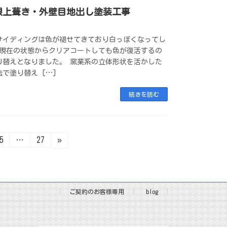
根上葺き・外壁目地出し塗装工事
サイディングは色が褪せてきており白っぽくなってし
 現在の状態からクリアコートしても色が復活するの
り替えとなりました。 窯業系の立体形状を活かした
で塗り替え […]
続きを読む
固
固
5
…
27
»
定
定
ペ
ペ
ー
ー
ジ
ジ
ご契約のお客様専用
blog