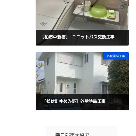
[柏市中新宿] ユニットバス交換工事
外壁塗装工事
［松伏町ゆめみ野］外壁塗装工事
春日部市大沼で