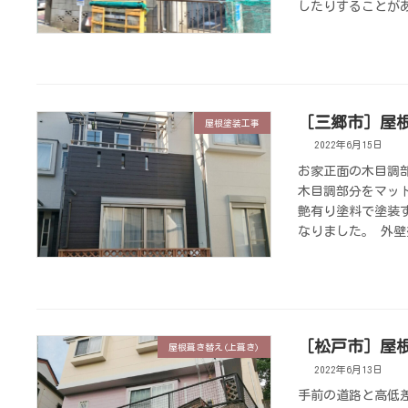
したりすることがあ
［三郷市］屋
屋根塗装工事
2022年6月15日
お家正面の木目調
木目調部分をマッ
艶有り塗料で塗装
なりました。 外壁
［松戸市］屋
屋根葺き替え(上葺き)
2022年6月13日
手前の道路と高低