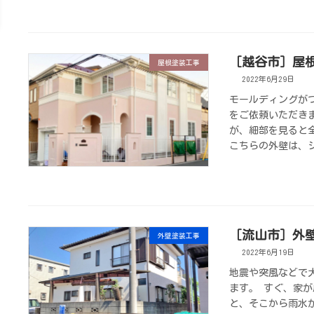
［越谷市］屋
屋根塗装工事
2022年6月29日
モールディングが
をご依頼いただき
が、細部を見ると
こちらの外壁は、ジ
［流山市］外
外壁塗装工事
2022年6月19日
地震や突風などで
ます。 すぐ、家
と、そこから雨水