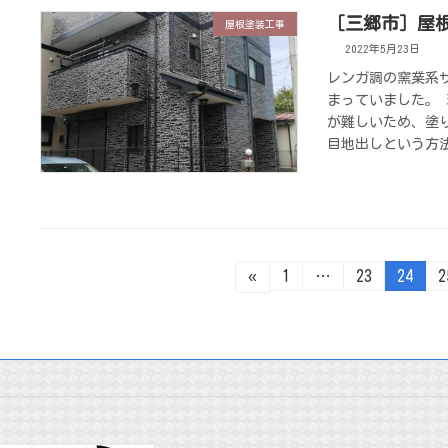
［三郷市］屋
屋根塗装工事
2022年5月23日
レンガ調の窯業系
まっていました。
が難しいため、塗
目地出しという方法
投
固
固
固
«
1
…
23
24
2
定
定
定
ペ
ペ
ペ
稿
ー
ー
ー
ジ
ジ
ジ
の
ペ
ー