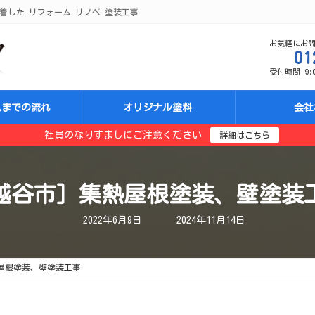
着した リフォーム リノベ 塗装工事
お気軽にお
01
受付時間 9:00
ムまでの流れ
オリジナル塗料
会社
社員のなりすましにご注意ください
詳細はこちら
越谷市］集熱屋根塗装、壁塗装
最
2022年6月9日
2024年11月14日
終
更
新
日
屋根塗装、壁塗装工事
時
: