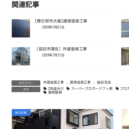
関連記事
[春日部市大場]屋根塗装工事
2026年7月31日
［越谷市蒲生］外壁塗装工事
2026年7月12日
外壁塗装工事
、
屋根塗装工事
、
越谷支店
カテゴリー
2色塗分け
スーパープロガードフッ素
プロ
タグ
集熱屋根
前の記事