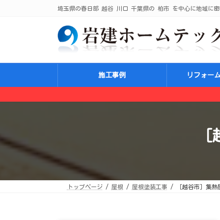
コ
ナ
埼玉県の春日部 越谷 川口 千葉県の 柏市 を中心に地域に密
ン
ビ
テ
ゲ
ン
ー
ツ
シ
へ
ョ
ス
ン
キ
に
ッ
移
プ
動
施工事例
リフォー
［
トップページ
屋根
屋根塗装工事
［越谷市］集熱