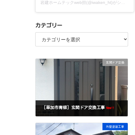
岩建ホームテックweb担(@iwaken_ht)がシェアした投稿
カテゴリー
カ
テ
ゴ
リ
ー
玄関ドア交換
［草加市青柳］玄関ドア交換工事
New!!
外壁塗装工事