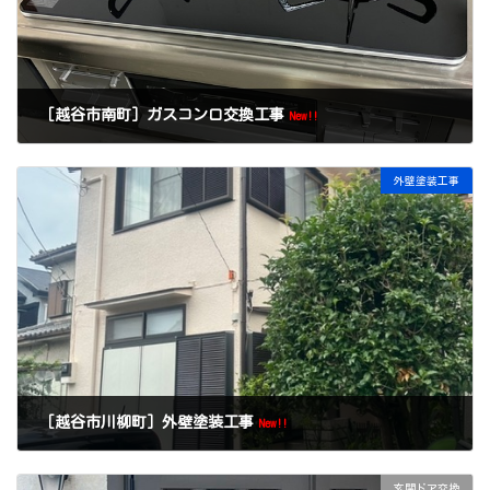
［越谷市南町］ガスコンロ交換工事
New!!
外壁塗装工事
［越谷市川柳町］外壁塗装工事
New!!
玄関ドア交換