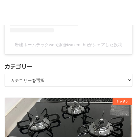
岩建ホームテックweb担(@iwaken_ht)がシェアした投稿
カテゴリー
カ
テ
ゴ
リ
ー
キッチン