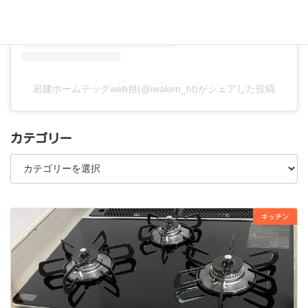
岩建ホームテックweb担(@iwaken_ht)がシェアした投稿
カテゴリー
カ
テ
ゴ
リ
ー
キッチン