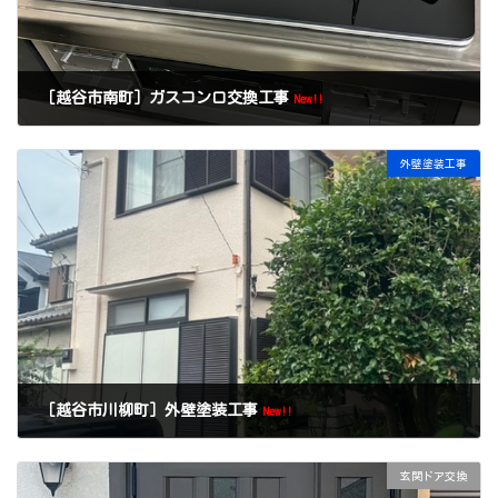
［越谷市南町］ガスコンロ交換工事
New!!
外壁塗装工事
［越谷市川柳町］外壁塗装工事
New!!
玄関ドア交換