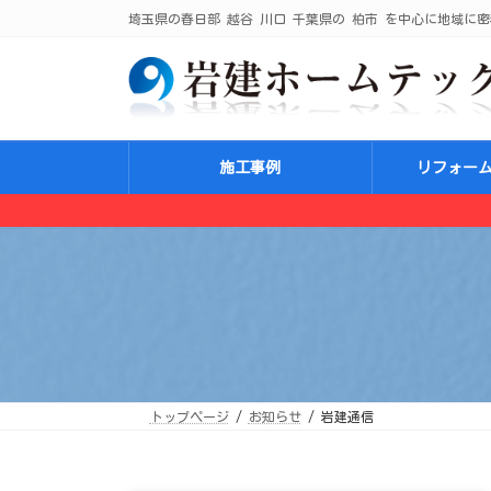
コ
ナ
埼玉県の春日部 越谷 川口 千葉県の 柏市 を中心に地域に密
ン
ビ
テ
ゲ
ン
ー
ツ
シ
へ
ョ
ス
ン
キ
に
ッ
移
プ
動
施工事例
リフォー
トップページ
お知らせ
岩建通信