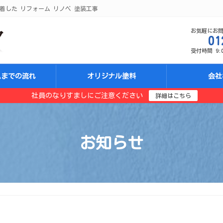
着した リフォーム リノベ 塗装工事
お気軽にお
01
受付時間 9:00
ムまでの流れ
オリジナル塗料
会社
社員のなりすましにご注意ください
詳細はこちら
お知らせ