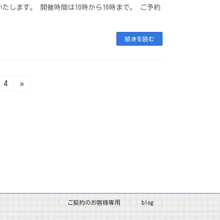
たします。 開催時間は10時から16時まで。 ご予約
続きを読む
固
4
»
定
ペ
ー
ジ
ご契約のお客様専用
blog