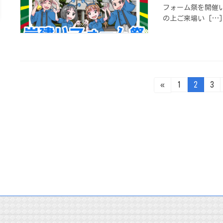
フォーム祭を開催い
の上ご来場い […]
投
固
固
固
«
1
2
3
定
定
定
ペ
ペ
ペ
稿
ー
ー
ー
ジ
ジ
ジ
の
ペ
ー
ジ
送
り