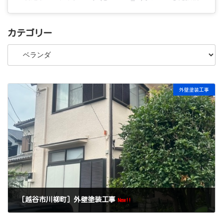
カテゴリー
カ
テ
ゴ
リ
ー
外壁塗装工事
［越谷市川柳町］外壁塗装工事
New!!