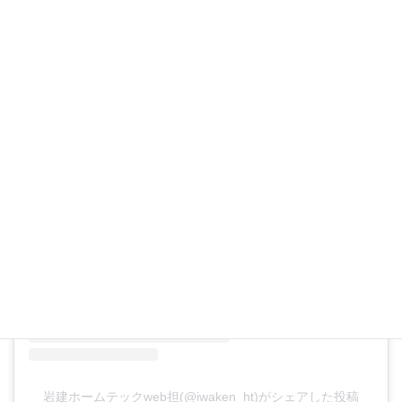
この投稿をInstagramで見る
岩建ホームテックweb担(@iwaken_ht)がシェアした投稿