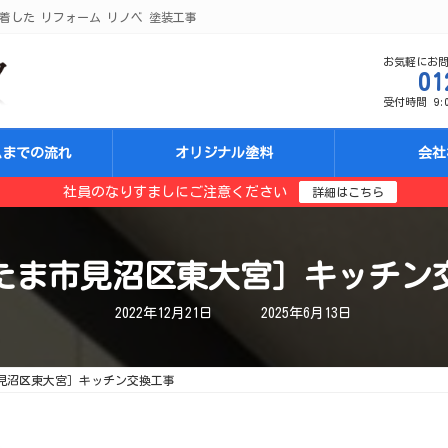
着した リフォーム リノベ 塗装工事
お気軽にお
01
受付時間 9:00
ムまでの流れ
オリジナル塗料
会社
社員のなりすましにご注意ください
詳細はこちら
たま市見沼区東大宮］キッチン
最
2022年12月21日
2025年6月13日
終
更
新
日
見沼区東大宮］キッチン交換工事
時
: