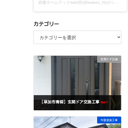
岩建ホームテックweb担(@iwaken_ht)がシェアした投稿
カテゴリー
カ
テ
ゴ
リ
ー
玄関ドア交換
［草加市青柳］玄関ドア交換工事
New!!
外壁塗装工事