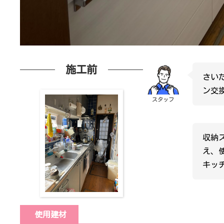
施工前
さい
ン交
スタッフ
収納
え、
キッ
使用建材