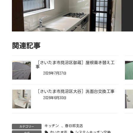
関連記事
［さいたま市見沼区御蔵］屋根葺き替え工
事
2026年7月27日
［さいたま市見沼区大谷］洗面台交換工事
2026年6月30日
キッチン
、
春日部支店
カテゴリー
さいたま市
システムキッチン交換
タグ