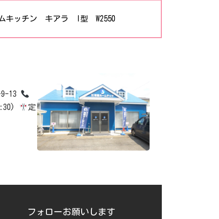
ッチン キアラ I型 W2550
9-13
:30)
定
フォローお願いします