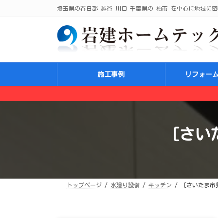
コ
ナ
埼玉県の春日部 越谷 川口 千葉県の 柏市 を中心に地域に密
ン
ビ
テ
ゲ
ン
ー
ツ
シ
へ
ョ
ス
ン
キ
に
ッ
移
プ
動
施工事例
リフォー
［さい
トップページ
水廻り設備
キッチン
［さいたま市