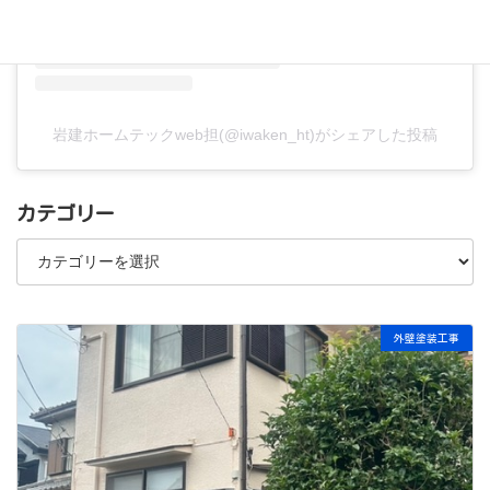
岩建ホームテックweb担(@iwaken_ht)がシェアした投稿
カテゴリー
カ
テ
ゴ
リ
ー
外壁塗装工事