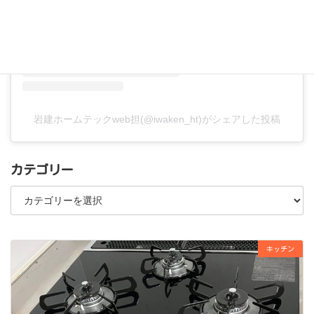
岩建ホームテックweb担(@iwaken_ht)がシェアした投稿
カテゴリー
カ
テ
ゴ
リ
ー
キッチン