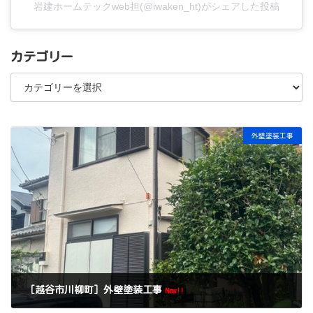
岩建ホームテックweb担(@iwaken_ht)がシェアした投稿
カテゴリー
カ
テ
ゴ
リ
ー
外壁塗装工事
［越谷市川柳町］外壁塗装工事
New!!