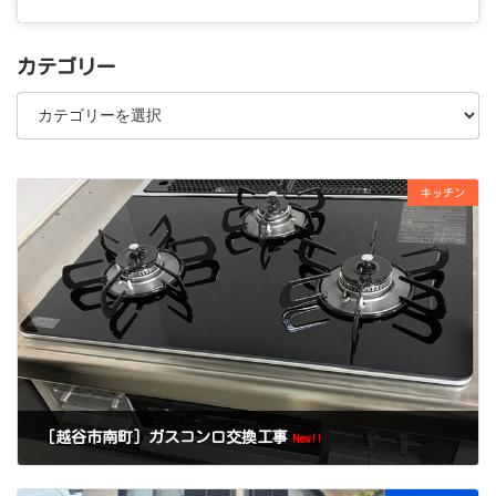
カテゴリー
カ
テ
ゴ
リ
ー
キッチン
［越谷市南町］ガスコンロ交換工事
New!!