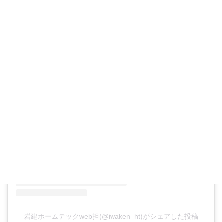
この投稿をInstagramで見る
岩建ホームテックweb担(@iwaken_ht)がシェアした投稿