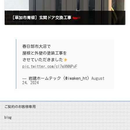
［草加市青柳］玄関ドア交換工事
New!!
春日部市大沼で
屋根と外壁の塗装工事を
させていただきました
pic.twitter.com/cI7eXNNPvF
— 岩建ホームテック (@iwaken_ht)
August
24, 2024
ご契約のお客様専用
blog