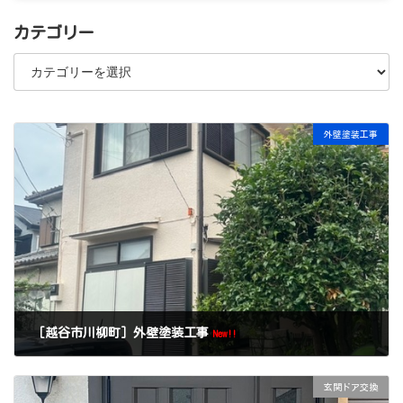
カテゴリー
カ
テ
ゴ
リ
ー
外壁塗装工事
［越谷市川柳町］外壁塗装工事
New!!
玄関ドア交換