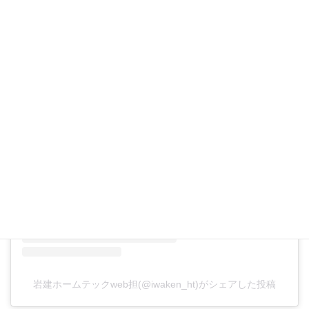
この投稿をInstagramで見る
岩建ホームテックweb担(@iwaken_ht)がシェアした投稿