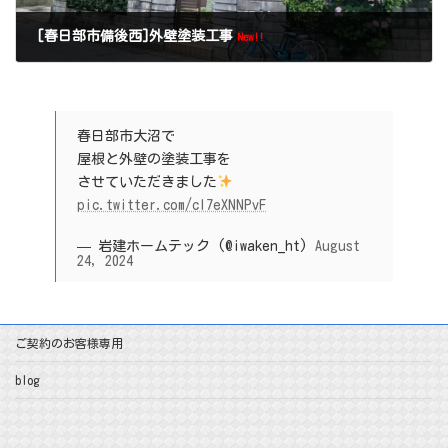
[春日部市備後西]外壁塗装工事
New!!
春日部市大沼で
屋根と外壁の塗装工事を
させていただきました
pic.twitter.com/cI7eXNNPvF
— 岩建ホームテック (@iwaken_ht)
August
24, 2024
ご契約のお客様専用
blog