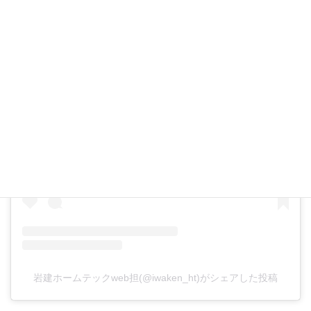
この投稿をInstagramで見る
岩建ホームテックweb担(@iwaken_ht)がシェアした投稿