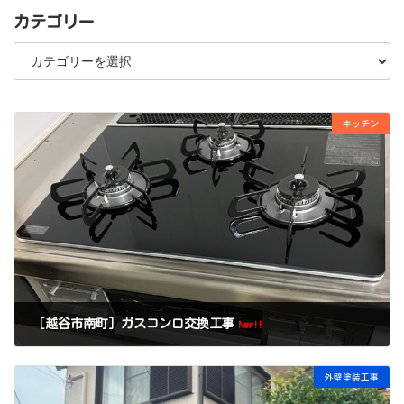
カテゴリー
カ
テ
ゴ
リ
ー
キッチン
［越谷市南町］ガスコンロ交換工事
New!!
外壁塗装工事