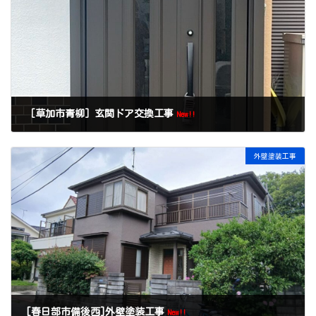
［草加市青柳］玄関ドア交換工事
New!!
外壁塗装工事
[春日部市備後西]外壁塗装工事
New!!