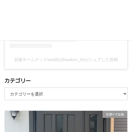
岩建ホームテックweb担(@iwaken_ht)がシェアした投稿
カテゴリー
カ
テ
ゴ
リ
ー
玄関ドア交換