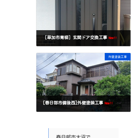
［草加市青柳］玄関ドア交換工事
New!!
外壁塗装工事
[春日部市備後西]外壁塗装工事
New!!
春日部市大沼で