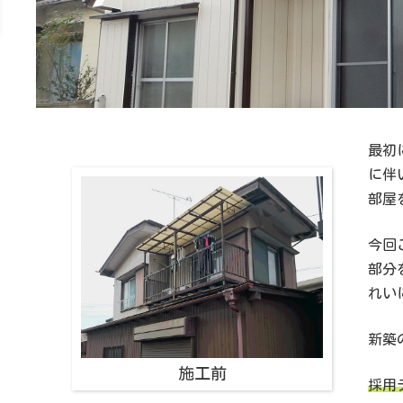
最初
に伴
部屋
今回
部分
れい
新築
施工前
採用