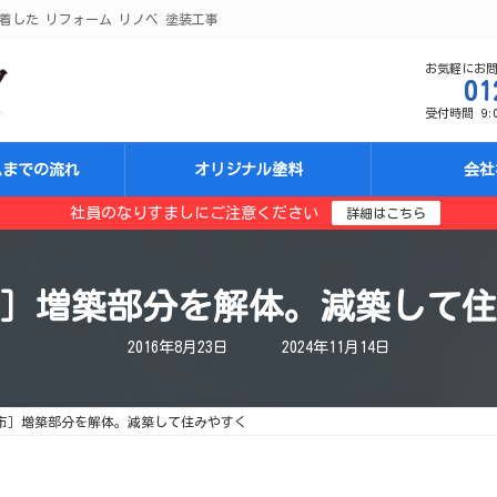
着した リフォーム リノベ 塗装工事
お気軽にお
01
受付時間 9:00
ムまでの流れ
オリジナル塗料
会社
社員のなりすましにご注意ください
詳細はこちら
］増築部分を解体。減築して住
最
2016年8月23日
2024年11月14日
終
更
新
日
市］増築部分を解体。減築して住みやすく
時
: