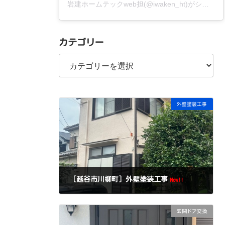
岩建ホームテックweb担(@iwaken_ht)がシェアした投稿
カテゴリー
カ
テ
ゴ
リ
ー
外壁塗装工事
［越谷市川柳町］外壁塗装工事
New!!
玄関ドア交換