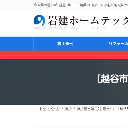
コ
ナ
埼玉県の春日部 越谷 川口 千葉県の 柏市 を中心に地域に密
ン
ビ
テ
ゲ
ン
ー
ツ
シ
へ
ョ
ス
ン
キ
に
ッ
移
プ
動
施工事例
リフォー
［越谷市
トップページ
屋根
屋根葺き替え(上葺き)
［越谷